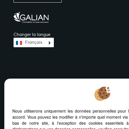
Changer la langue
Français
Nous utiliserons uniquement les données personnelles pour 
Mentions Légales
Notre barème d'honoraires
Plan
Politiq
accord. Vous pouvez les modifier à n'importe quel moment via 
bas de notre site, à l'exception des cookies essentiels 