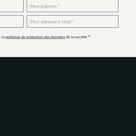
e la
politique de protection des données
de la société.
*